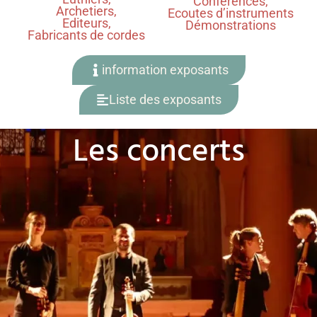
Conférences,
Archetiers,
Ecoutes d’instruments
Editeurs,
Démonstrations
Fabricants de cordes
information exposants
Liste des exposants
Les concerts