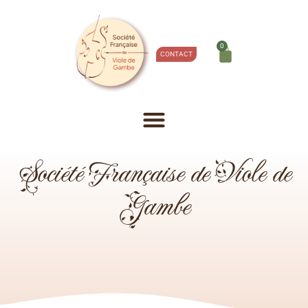
0
CONTACT
Société Française de Viole de
Gambe