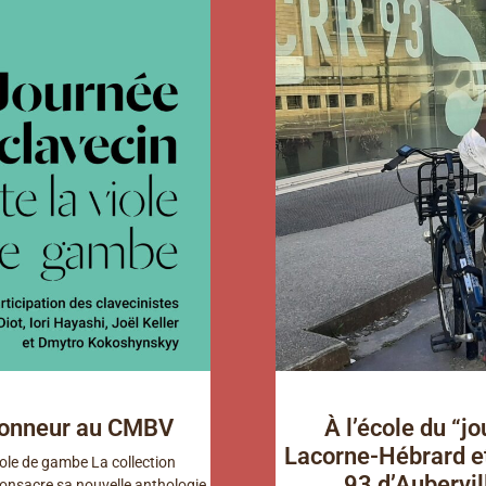
’honneur au CMBV
À l’école du “j
Lacorne-Hébrard et
iole de gambe La collection
93 d’Aubervil
nsacre sa nouvelle anthologie