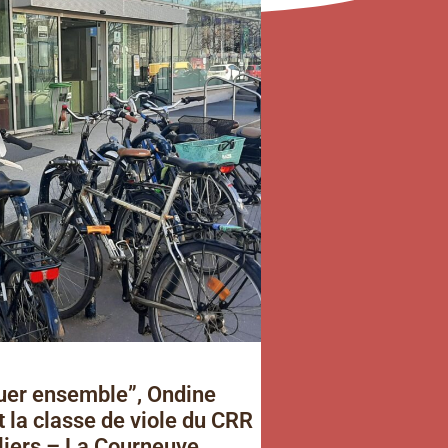
ouer ensemble”, Ondine
 la classe de viole du CRR
liers – La Courneuve