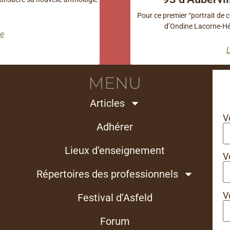
Pour ce premier “portrait de 
d’Ondine Lacorne-Héb
le
L
MENU
Articles
V
Adhérer
Lieux d’enseignement
V
Répertoires des professionnels
V
Festival d’Asfeld
Forum