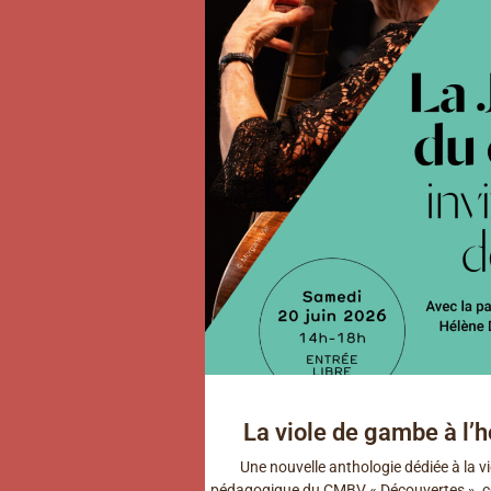
La viole de gambe à l
Une nouvelle anthologie dédiée à la v
pédagogique du CMBV « Découvertes » co