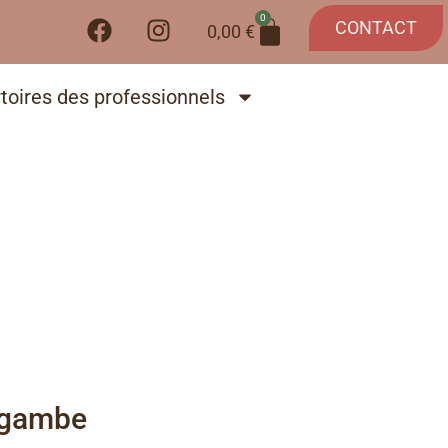
0
CONTACT
0,00
€
toires des professionnels
e gambe